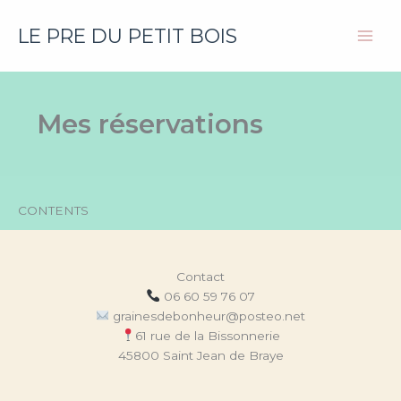
Aller
au
LE PRE DU PETIT BOIS
Main
contenu
Men
Mes réservations
CONTENTS
Contact
06 60 59 76 07
grainesdebonheur@posteo.net
61 rue de la Bissonnerie
45800 Saint Jean de Braye