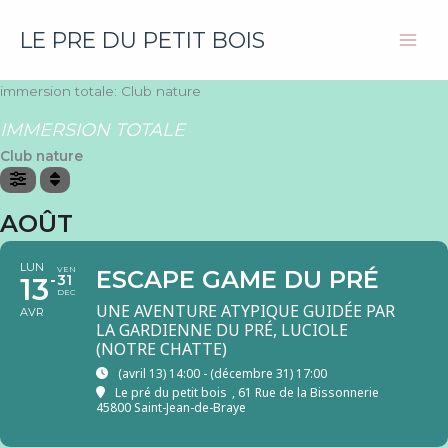
Aller
au
LE PRE DU PETIT BOIS
Main
contenu
Men
immersion totale: Club nature
IMMERSION TOTALE
Club nature
AOÛT
LUN
VEN
ESCAPE GAME DU PRÉ
13
31
DEC
UNE AVENTURE ATYPIQUE GUIDÉE PAR
AVR
LA GARDIENNE DU PRÉ, LUCIOLE
(NOTRE CHATTE)
(avril 13) 14:00 - (décembre 31) 17:00
Le pré du petit bois
, 61 Rue de la Bissonnerie
45800 Saint-Jean-de-Braye