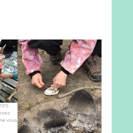
TIFS
enez
 ne vous