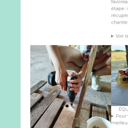
favorisa
étape : 
récupér
chantie
Voir l
ÉQU
Pour 
meilleu