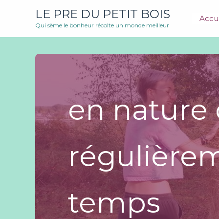
Aller
LE PRE DU PETIT BOIS
au
Accue
Qui sème le bonheur récolte un monde meilleur
contenu
en nature
régulière
temps