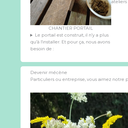
atelier
:
CHANTIER PORTAIL
Le portail est construit, il n’y a plus
qu’à l’installer. Et pour ça, nous avons
besoin de :
Devenir mécène
Particuliers ou entreprise, vous aimez notre p