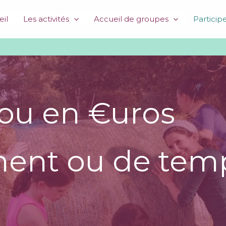
il
Les activités
Accueil de groupes
Particip
 ou en €uros
ment ou de tem