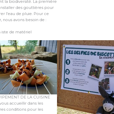
nt la biodiversité. La première
installer des gouttières pour
er l’eau de pluie. Pour ce
r, nous avons besoin de :
a iste de matériel
IPEMENT DE LA CUISINE
vous accueillir dans les
res conditions pour les