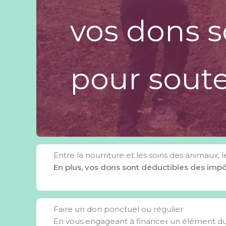
vos dons 
pour soute
Entre la nourriture et les soins des animaux
En plus, vos dons sont déductibles des impô
Faire un don ponctuel ou régulier
En vous engageant à financer un élément du 